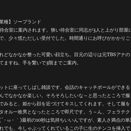
業種】ソープランド
て待合室に案内されます。狭い待合室に同志が3人と上がり部屋
で、少々慌ただしい受付でした。時間通りにお呼びがかかりご
れどなかなか整った可愛い顔立ち。目元の辺りは元TBSアナの
てますね。手を繋いで3階までご案内。
ットに座ってしばし雑談です。会話のキャッチボールができる
んでなかなか楽しい。そろそろしたいな～と思ったところで服
でみると、姫から顔を近づけてキスしてくれます。そして服を
タオル一枚男となったところで即尺です。う～ん、フェラテク
(´・ω・｀)最初の10秒は気持ちいいんですが、素人さ満点の単
れでも、今しゃぶってくれているこの子に生のチンコを挿入で