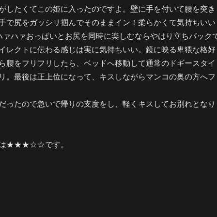
がしたくてこの姫に入ったのですよ。壁に手を付いて腰を突き
手で尻をガッシリ掴んでそのままイン！柔らかくて気持ちいい
｀)ハァハァおっぱいとお尻を同時に楽しむならやはり立ちバック
イレクトに伝わる感じは実に気持ちいい。鏡に映る卑猥な格好
ら腰をフリフリしたら、ベッドへ移動して通常のドギースタイ
リ。最後は正上位になって、キスしながらマンコの奥の方へフ
だったので急いで帰りの支度をし、軽くキスしてお別れとなり
は★★★☆☆です。