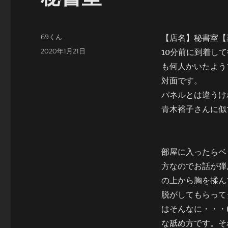
投
69くん
【店名】秘書室【
稿
投
2020年1月21日
10分前に到着し
者
稿
も何人かいたよう
日:
対面です。
パネルとは違うけ
青木裕子さんに似
部屋に入ったらベ
方なのでお話が弾
の上から胸を揉ん
脱がしてもらって
はそんなに・・・
な舐め方です。そ