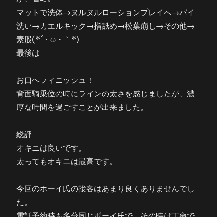
マットで洗体→ヌルヌルローションプレイへ→パイ
洗い→カエルキック→指舐め→松葉崩し→その他→
素股(*´・ω・｀*)
最後は
お口へフィニッシュ！
背面騎乗位の時にラインの太さを感じましたが、濃
厚な時間を過ごすことが出来ました。
総評
オキニは良いです。
太ってもオキニは最高です。
今回のボーイ氏の接客はあまり良くありませんでし
た。
電話予約時も多分同じボーイ氏で、その時は丁寧で